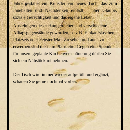
Jahre gestaltet ein Künstler ein neues Tuch, das zum
Innehalten und Nachdenken einlädt – über Glaube,
soziale Gerechtigkeit und das eigene Leben.
Aus einigen dieser Hungertücher sind verschiedene
Alltagsgegenstände geworden, so z.B. Einkaufstaschen,
Platzsets oder Fensterdeko. Zu sehen und auch zu
erwerben sind diese im Pfarrheim. Gegen eine Spende
für unsere geplante Kirchenverschönerung dürfen Sie
sich ein Nähstück mitnehmen.
Der Tisch wird immer wieder aufgefüllt und ergänzt,
schauen Sie gerne nochmal vorbei.