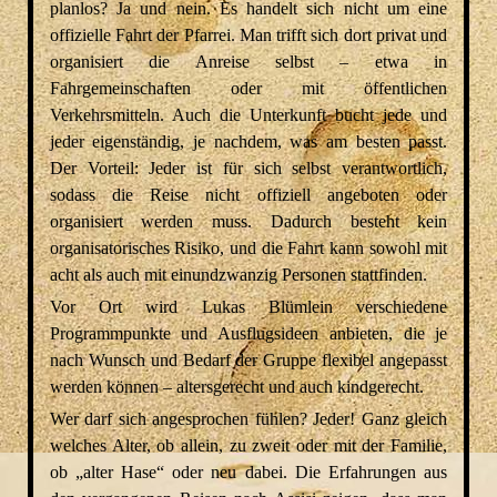
planlos? Ja und nein. Es handelt sich nicht um eine
offizielle Fahrt der Pfarrei. Man trifft sich dort privat und
organisiert die Anreise selbst – etwa in
Fahrgemeinschaften oder mit öffentlichen
Verkehrsmitteln. Auch die Unterkunft bucht jede und
jeder eigenständig, je nachdem, was am besten passt.
Der Vorteil: Jeder ist für sich selbst verantwortlich,
sodass die Reise nicht offiziell angeboten oder
organisiert werden muss. Dadurch besteht kein
organisatorisches Risiko, und die Fahrt kann sowohl mit
acht als auch mit einundzwanzig Personen stattfinden.
Vor Ort wird Lukas Blümlein verschiedene
Programmpunkte und Ausflugsideen anbieten, die je
nach Wunsch und Bedarf der Gruppe flexibel angepasst
werden können – altersgerecht und auch kindgerecht.
Wer darf sich angesprochen fühlen? Jeder! Ganz gleich
welches Alter, ob allein, zu zweit oder mit der Familie,
ob „alter Hase“ oder neu dabei. Die Erfahrungen aus