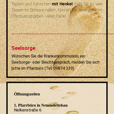
Tassen und Kännchen
mit Henkel
. Falls Sie zu viele
Tassen im Schrank haben, können Sie diese gerne im
Pfarrbüro abgeben. Vielen Dank!
____________________________________
Seelsorge
Wünschen Sie die Krankenkommunion, ein
Seelsorge- oder Beichtgespräch, melden Sie sich
bitte im Pfarrbüro (Tel. 09874 339).
Öffnungszeiten
1. Pfarrbüro in Neuendettelsau
Nelkenstraße 6