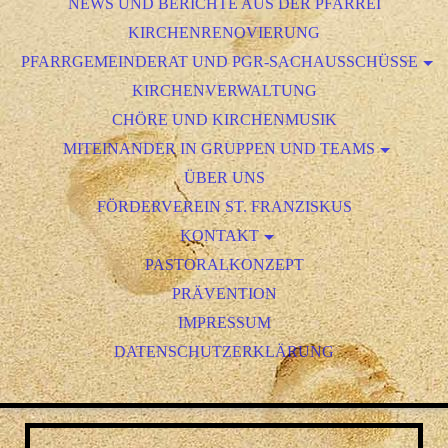
NEWS UND BERICHTE AUS DER PFARREI
KIRCHENRENOVIERUNG
PFARRGEMEINDERAT UND PGR-SACHAUSSCHÜSSE
PGR-SACHAUSSCHUSS FESTE UND FEIERN
KIRCHENVERWALTUNG
PGR-SACHAUSSCHUSS JUGENDARBEIT
CHÖRE UND KIRCHENMUSIK
MITEINANDER IN GRUPPEN UND TEAMS
PGR-SACHAUSSCHUSS LITURGIE
PGR-SACHAUSSCHUSS ÖFFENTLICHKEITSARBEIT
GGG - GARTEN, GEBÄUDE, GERÄTSCHAFTEN
ÜBER UNS
FRANZISKUS KREATIV - BASTELGRUPPE
FÖRDERVEREIN ST. FRANZISKUS
FAMILIENGOTTESDIENSTE
KONTAKT
KOMMUNION- UND FIRMVORBEREITUNG
ANSPRECHPARTNER/INNEN
PASTORALKONZEPT
EXERZITIEN & MEDITATIONSKREIS
PRÄVENTION
MINISTRANTEN & JUGENDARBEIT
IMPRESSUM
DATENSCHUTZERKLÄRUNG
SENIORENKREIS