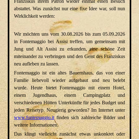
Franziskus ihrem Patron wieder einmal einen Besuch
abstattet. Was zunächst nur eine fixe Idee war, soll nun
Wirklichkeit werden:
Wir möchten uns vom 30.08.2026 bis zum 05.09.2026
in Fontemaggio bei Assisi treffen, um gemeinsam mit
Jung und Alt Assisi zu erkunden, eine schöne Zeit
miteinander zu verbringen und den Geist des Franziskus
neu aufleben zu lassen.
Fontemaggio ist ein altes Bauernhaus, das von einer
Familie liebevoll wieder aufgebaut und neu belebt
wurde. Heute bietet Fontemaggio mit einem Hotel,
einem Jugendhaus, einem Campingplatz und
verschiedenen Hütten Unterkünfte für jedes Budget und
jeden Reisetyp. Neugierig geworden? Im Internet unter
www.fontemaggio.it
finden sich zahlreiche Bilder und
weitere Informationen.
Das klingt vielleicht zunächst etwas unkonkret oder