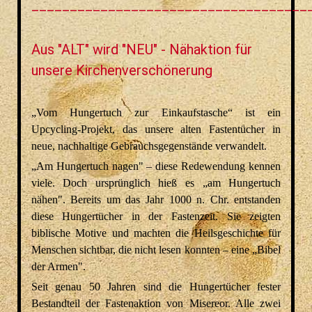
____________________________________
Aus "ALT" wird "NEU" - Nähaktion für
unsere Kirchenverschönerung
„Vom Hungertuch zur Einkaufstasche“ ist ein
Upcycling-Projekt, das unsere alten Fastentücher in
neue, nachhaltige Gebrauchsgegenstände verwandelt.
„Am Hungertuch nagen" – diese Redewendung kennen
viele. Doch ursprünglich hieß es „am Hungertuch
nähen". Bereits um das Jahr 1000 n. Chr. entstanden
diese Hungertücher in der Fastenzeit. Sie zeigten
biblische Motive und machten die Heilsgeschichte für
Menschen sichtbar, die nicht lesen konnten – eine „Bibel
der Armen".
Seit genau 50 Jahren sind die Hungertücher fester
Bestandteil der Fastenaktion von Misereor. Alle zwei